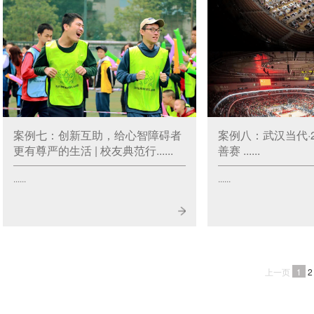
案例七：创新互助，给心智障碍者
案例八：武汉当代·2
更有尊严的生活 | 校友典范行......
善赛 ......
......
......
上一页
1
2