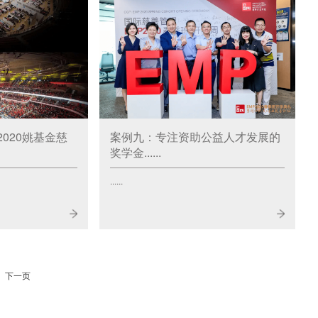
020姚基金慈
案例九：专注资助公益人才发展的
奖学金......
......
下一页