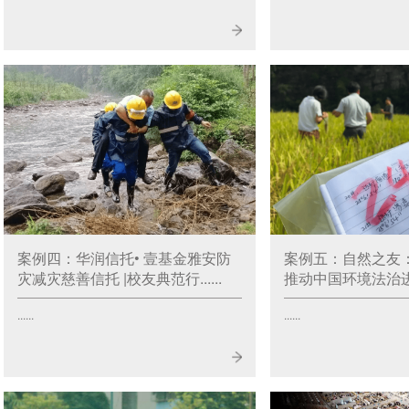
案例四：华润信托• 壹基金雅安防
案例五：自然之友
灾减灾慈善信托 |校友典范行......
推动中国环境法治进程 |
......
......