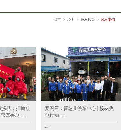
首页
校友
校友风采
校友案例
救援队：打通社
案例三：喜憨儿洗车中心 | 校友典
友典范......
范行动......
......