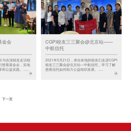
基金会
CGPI校友三三聚会@北京站——
中航信托
院长与在深校友走访校
2021年5月21日，来自各地的校友们走进CGPI
行慈善基金会，实地
校友三三聚会@北京站—中航信托，学习了解
益实践。......
慈善信托如何助力公益组织发展。......
下一页